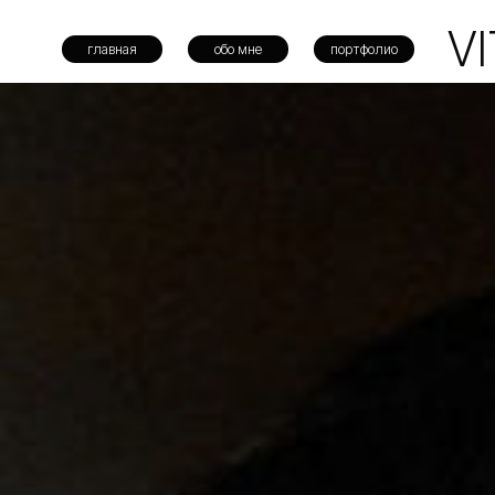
VITA
главная
обо мне
портфолио